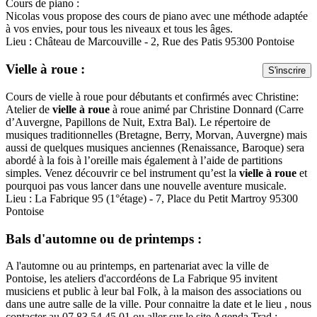
Cours de piano :
Nicolas vous propose des cours de piano avec une méthode adaptée
à vos envies, pour tous les niveaux et tous les âges.
Lieu : Château de Marcouville - 2, Rue des Patis 95300 Pontoise
Vielle à roue :
S'inscrire
Cours de vielle à roue pour débutants et confirmés avec Christine:
Atelier de
vielle à roue
à roue animé par Christine Donnard (Carre
d’Auvergne, Papillons de Nuit, Extra Bal). Le répertoire de
musiques traditionnelles (Bretagne, Berry, Morvan, Auvergne) mais
aussi de quelques musiques anciennes (Renaissance, Baroque) sera
abordé à la fois à l’oreille mais également à l’aide de partitions
simples. Venez découvrir ce bel instrument qu’est la
vielle à roue
et
pourquoi pas vous lancer dans une nouvelle aventure musicale.
Lieu : La Fabrique 95 (1°étage) - 7, Place du Petit Martroy 95300
Pontoise
Bals d'automne ou de printemps :
A l'automne ou au printemps, en partenariat avec la ville de
Pontoise, les ateliers d'accordéons de La Fabrique 95 invitent
musiciens et public à leur bal Folk, à la maison des associations ou
dans une autre salle de la ville. Pour connaitre la date et le lieu , nous
contacter au 07 83 54 45 01 ou aller sur le site Agenda Trad :