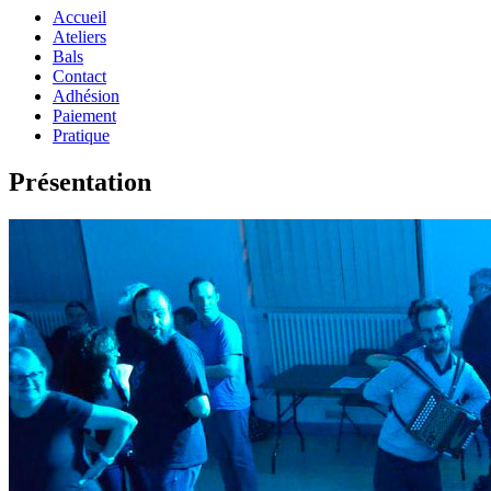
Accueil
Ateliers
Bals
Contact
Adhésion
Paiement
Pratique
Présentation